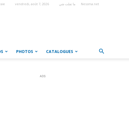
vendredi, août 7, 2026
ما تفلت شي
Nessma.net
isie
OS
PHOTOS
CATALOGUES
ADS