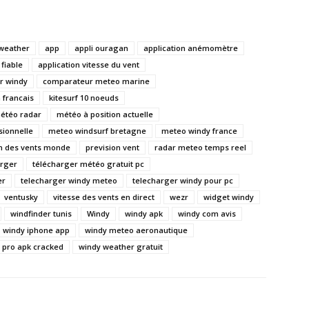
weather
app
appli ouragan
application anémomètre
fiable
application vitesse du vent
r windy
comparateur meteo marine
 francais
kitesurf 10 noeuds
météo radar
météo à position actuelle
ionnelle
meteo windsurf bretagne
meteo windy france
on des vents monde
prevision vent
radar meteo temps reel
arger
télécharger météo gratuit pc
er
telecharger windy meteo
telecharger windy pour pc
ventusky
vitesse des vents en direct
wezr
widget windy
windfinder tunis
Windy
windy apk
windy com avis
windy iphone app
windy meteo aeronautique
 pro apk cracked
windy weather gratuit