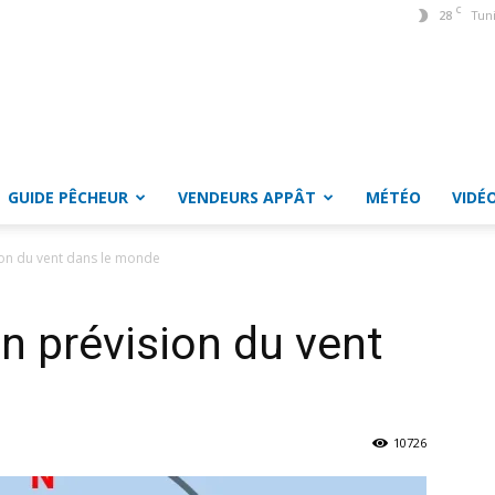
C
28
Tun
GUIDE PÊCHEUR
VENDEURS APPÂT
MÉTÉO
VIDÉ
ion du vent dans le monde
on prévision du vent
10726