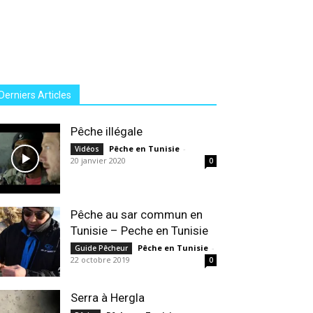
Derniers Articles
Pêche illégale
Pêche en Tunisie
-
Vidéos
20 janvier 2020
0
Pêche au sar commun en
Tunisie – Peche en Tunisie
Pêche en Tunisie
-
Guide Pêcheur
22 octobre 2019
0
Serra à Hergla