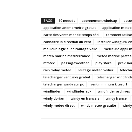
TAGS
10 noeuds
abonnement windsup
accu
application anemometre gratuit
application meteo 
carte des vents monde temps réel
comment utilise
connaitre la direction du vent
installer windguru en
meilleur logiciel de routage voile
meilleure appli 
meteo marine mediterranee
meteo marine profess
mtotec
passageweather
play store
previsi
rain today meteo
routage meteo voilier
telech
telecharger ventusky gratuit
telecharger windfind
telecharger windy sur pc
vent minimum kitesurf
windfinder
windfinder apk
windfinder archives
windy dorian
windy en francais
windy france
windy meteo direct
windy meteo gratuite
windy