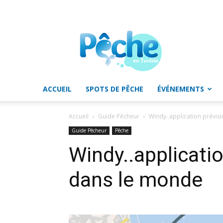
Pêche
en
Tunisie
ACCUEIL
SPOTS DE PÊCHE
ÉVÉNEMENTS
Accueil
Guide Pêcheur
Windy..application prévis
Guide Pêcheur
Pêche
Windy..applicati
dans le monde