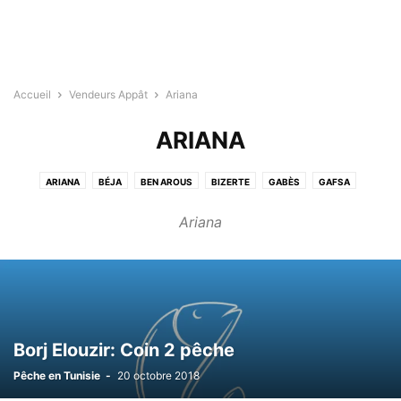
Accueil
Vendeurs Appât
Ariana
ARIANA
ARIANA
BÉJA
BEN AROUS
BIZERTE
GABÈS
GAFSA
JENDOUBA
KAIROUAN
KASSERINE
KÉBILI
KEF
MAHDIA
Ariana
MANOUBA
MÉDENINE
MONASTIR
NABEUL
SFAX
SIDI BOUZID
SILIANA
SOUSSE
TATAOUINE
TOZEUR
TUNIS
ZAGHOUAN
Borj Elouzir: Coin 2 pêche
Pêche en Tunisie
-
20 octobre 2018