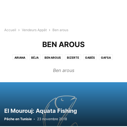
Accueil
Vendeurs Appât
Ben arous
BEN AROUS
ARIANA
BÉJA
BEN AROUS
BIZERTE
GABÈS
GAFSA
JENDOUBA
KAIROUAN
KASSERINE
KÉBILI
KEF
MAHDIA
Ben arous
MANOUBA
MÉDENINE
MONASTIR
NABEUL
SFAX
SIDI BOUZID
SILIANA
SOUSSE
TATAOUINE
TOZEUR
TUNIS
ZAGHOUAN
El Mourouj: Aquata Fishing
Pêche en Tunisie
-
23 novembre 2018