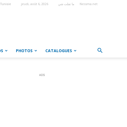
jeudi, août 6, 2026
ما تفلت شي
Nessma.net
Tunisie
OS
PHOTOS
CATALOGUES
ADS