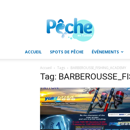
Pêche
en
Tunisie
ACCUEIL
SPOTS DE PÊCHE
ÉVÉNEMENTS
Accueil
Tags
BARBEROUSSE_FISHING_ACADEMY
Tag: BARBEROUSSE_F