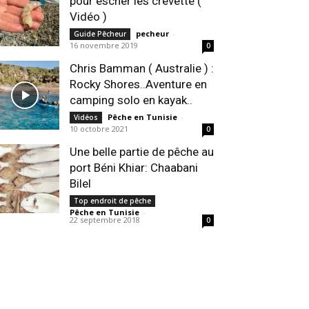
pour escher les crevette (
Vidéo )
pecheur
-
Guide Pêcheur
16 novembre 2019
0
Chris Bamman ( Australie ) :
Rocky Shores..Aventure en
camping solo en kayak..
Pêche en Tunisie
-
Vidéos
10 octobre 2021
0
Une belle partie de pêche au
port Béni Khiar: Chaabani
Bilel
Top endroit de pêche
Pêche en Tunisie
-
22 septembre 2018
0