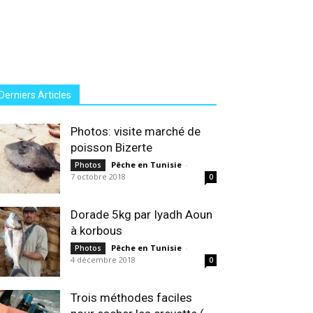
Derniers Articles
Photos: visite marché de
poisson Bizerte
Pêche en Tunisie
-
Photos
7 octobre 2018
0
Dorade 5kg par Iyadh Aoun
à korbous
Pêche en Tunisie
-
Photos
4 décembre 2018
0
Trois méthodes faciles