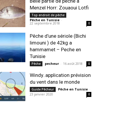
Belle partie de pêche à
Menzel Horr: Zouaoui Lotfi
Top endroit de pêche
Pêche en Tunisie
-
22 septembre 2018
0
Pêche d’une sériole (Bichi
limouni ) de 42kg a
hammamet – Peche en
Tunisie
pecheur
-
16 août 2018
Pêche
0
Windy..application prévision
du vent dans le monde
Pêche en Tunisie
-
Guide Pêcheur
23 janvier 2020
0