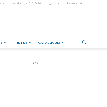
vendredi, août 7, 2026
ما تفلت شي
Nessma.net
isie
OS
PHOTOS
CATALOGUES
ADS