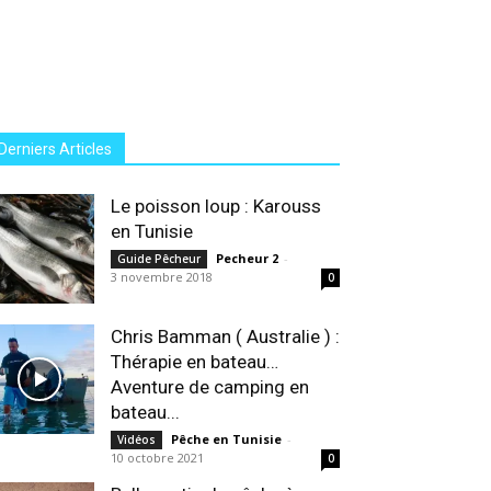
Derniers Articles
Le poisson loup : Karouss
en Tunisie
Pecheur 2
-
Guide Pêcheur
3 novembre 2018
0
Chris Bamman ( Australie ) :
Thérapie en bateau…
Aventure de camping en
bateau...
Pêche en Tunisie
-
Vidéos
10 octobre 2021
0