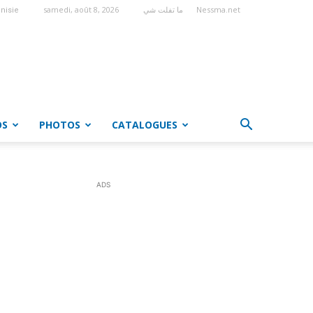
samedi, août 8, 2026
ما تفلت شي
Nessma.net
nisie
OS
PHOTOS
CATALOGUES
ADS