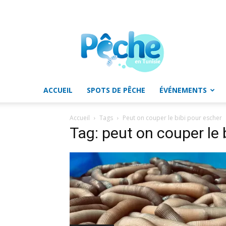
Pêche
en
Tunisie
ACCUEIL
SPOTS DE PÊCHE
ÉVÉNEMENTS
Accueil
Tags
Peut on couper le bibi pour escher
Tag: peut on couper le 