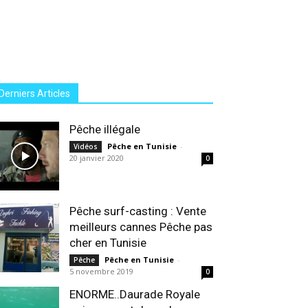
Derniers Articles
Pêche illégale
Pêche en Tunisie
-
Vidéos
20 janvier 2020
0
Pêche surf-casting : Vente
meilleurs cannes Pêche pas
cher en Tunisie
Pêche en Tunisie
-
Pêche
5 novembre 2019
0
ENORME..Daurade Royale