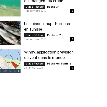
qui mangent du crabe
pecheur
-
Guide Pêcheur
7 décembre 2019
0
Le poisson loup : Karouss
en Tunisie
Pecheur 2
-
Guide Pêcheur
3 novembre 2018
0
Windy..application prévision
du vent dans le monde
Pêche en Tunisie
-
Guide Pêcheur
23 janvier 2020
0