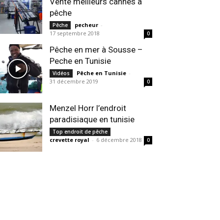
Vente meilleurs cannes à
pêche
pecheur
-
Pêche
17 septembre 2018
0
Pêche en mer à Sousse –
Peche en Tunisie
Pêche en Tunisie
-
Vidéos
31 décembre 2019
0
Menzel Horr l’endroit
paradisiaque en tunisie
Top endroit de pêche
crevette royal
-
6 décembre 2018
0