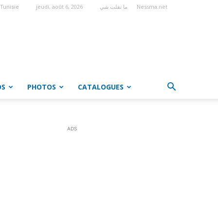
jeudi, août 6, 2026
ما تفلت شي
Nessma.net
Tunisie
OS
PHOTOS
CATALOGUES
ADS