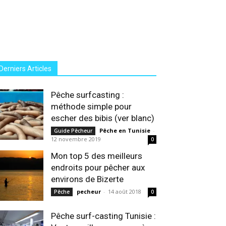
Derniers Articles
Pêche surfcasting :
méthode simple pour
escher des bibis (ver blanc)
Pêche en Tunisie
-
Guide Pêcheur
12 novembre 2019
0
Mon top 5 des meilleurs
endroits pour pêcher aux
environs de Bizerte
pecheur
-
14 août 2018
Pêche
0
Pêche surf-casting Tunisie :