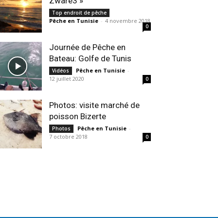
Zware3 »
Top endroit de pêche
Pêche en Tunisie
-
4 novembre 2018
0
Journée de Pêche en
Bateau: Golfe de Tunis
Pêche en Tunisie
-
Vidéos
12 juillet 2020
0
Photos: visite marché de
poisson Bizerte
Pêche en Tunisie
-
Photos
7 octobre 2018
0