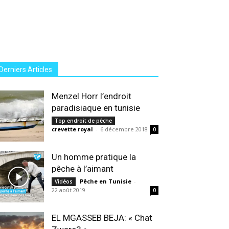
Derniers Articles
Menzel Horr l’endroit
paradisiaque en tunisie
Top endroit de pêche
crevette royal
-
6 décembre 2018
0
Un homme pratique la
pêche à l’aimant
Pêche en Tunisie
-
Vidéos
22 août 2019
0
EL MGASSEB BEJA: « Chat