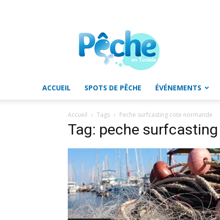
Pêche
en
Tunisie
ACCUEIL
SPOTS DE PÊCHE
ÉVÉNEMENTS
Accueil
Tags
Peche surfcasting cote normande
Tag: peche surfcastin