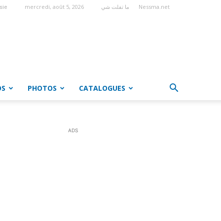
mercredi, août 5, 2026
ما تفلت شي
Nessma.net
sie
OS
PHOTOS
CATALOGUES
ADS