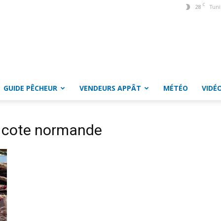
C
28
Tuni
GUIDE PÊCHEUR
VENDEURS APPÂT
MÉTÉO
VIDÉ
g cote normande