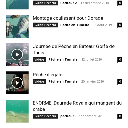
Pecheur 2
-
17 décembre 2018
Guide Pêcheur
0
Montage coulissant pour Dorade
Pêche en Tunisie
-
18 août 2019
Guide Pêcheur
0
Journée de Pêche en Bateau: Golfe de
Tunis
Pêche en Tunisie
-
12 juillet 2020
Vidéos
0
Pêche illégale
Pêche en Tunisie
-
20 janvier 2020
Vidéos
0
ENORME..Daurade Royale qui mangent du
crabe
pecheur
-
7 décembre 2019
Guide Pêcheur
0