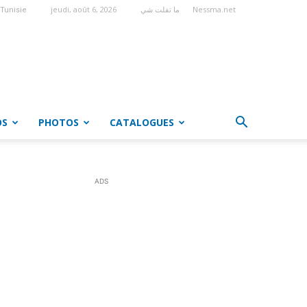
jeudi, août 6, 2026
ما تفلت شي
Nessma.net
Tunisie
OS
PHOTOS
CATALOGUES
ADS