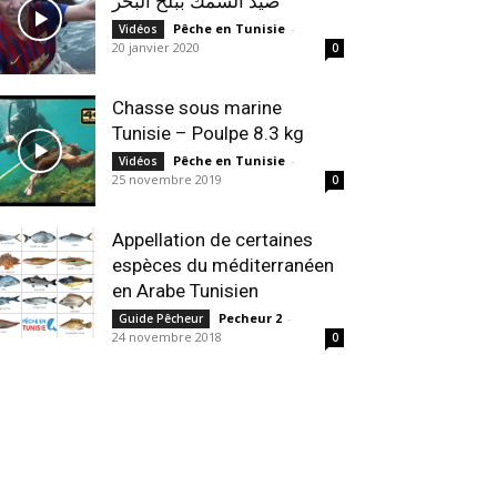
صيد السمك ببلح البحر
Pêche en Tunisie
-
Vidéos
20 janvier 2020
0
Chasse sous marine
Tunisie – Poulpe 8.3 kg
Pêche en Tunisie
-
Vidéos
25 novembre 2019
0
Appellation de certaines
espèces du méditerranéen
en Arabe Tunisien
Pecheur 2
-
Guide Pêcheur
24 novembre 2018
0