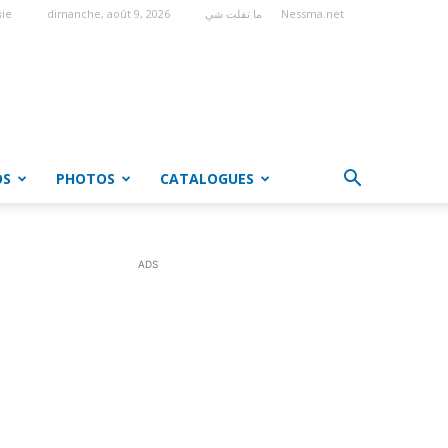
dimanche, août 9, 2026
ما تفلت شي
Nessma.net
sie
OS
PHOTOS
CATALOGUES
ADS