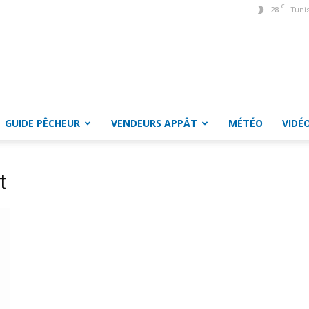
C
28
Tuni
GUIDE PÊCHEUR
VENDEURS APPÂT
MÉTÉO
VIDÉ
t