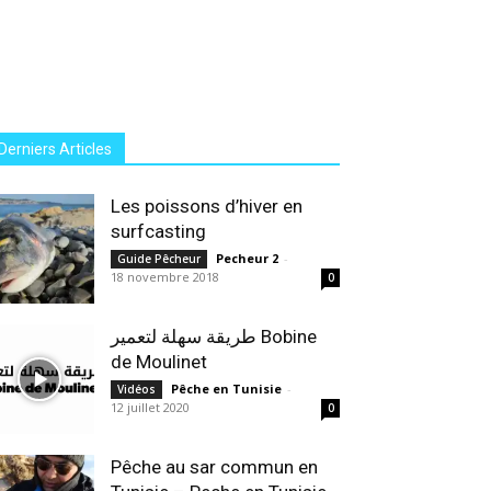
Derniers Articles
Les poissons d’hiver en
surfcasting
Pecheur 2
-
Guide Pêcheur
18 novembre 2018
0
طريقة سهلة لتعمير Bobine
de Moulinet
Pêche en Tunisie
-
Vidéos
12 juillet 2020
0
Pêche au sar commun en