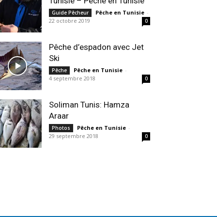
Tunisie – Peche en Tunisie
Pêche en Tunisie
-
Guide Pêcheur
22 octobre 2019
0
Pêche d’espadon avec Jet
Ski
Pêche en Tunisie
-
Pêche
4 septembre 2018
0
Soliman Tunis: ‎Hamza
Araar
Pêche en Tunisie
-
Photos
29 septembre 2018
0